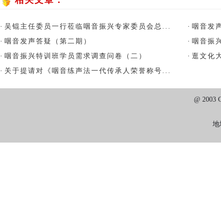
相关文章：
·
吴锟主任委员一行莅临咽音振兴专家委员会总...
·
咽音发
·
咽音发声答疑（第二期）
·
咽音振
·
咽音振兴特训班学员需求调查问卷（二）
·
逛文化大
·
关于提请对《咽音练声法一代传承人荣誉称号...
@ 2003
地