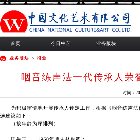
首页
今日中艺
业务版块
业务版块
>
报业
咽音练声法一代传承人荣
时间：20
为积极审慎地开展传承人评定工作，根据《咽音练声法传
选建议如下：
（按年龄为序排列）
田生玉 1960年师从林俊卿；