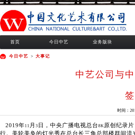
首页
今日中艺
业务版块
今日中艺
>
大事记
中艺公司与中
签
时间：20
2019
年
月
日，中央广播电视总台
原创纪录片
11
3
8K
行。美轮美奂的灯光秀在总台长三角总部楼群间流