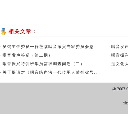
相关文章：
·
吴锟主任委员一行莅临咽音振兴专家委员会总...
·
咽音发
·
咽音发声答疑（第二期）
·
咽音振
·
咽音振兴特训班学员需求调查问卷（二）
·
逛文化大
·
关于提请对《咽音练声法一代传承人荣誉称号...
@ 2003
地